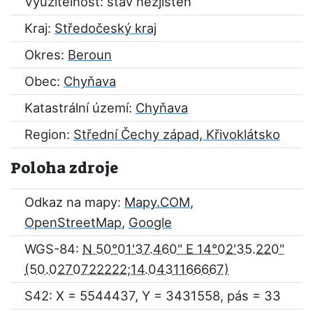
Využitelnost: stav nezjištěn
Kraj:
Středočeský kraj
Okres:
Beroun
Obec:
Chyňava
Katastrální území:
Chyňava
Region:
Střední Čechy západ, Křivoklátsko
Poloha zdroje
Odkaz na mapy:
Mapy.COM
,
OpenStreetMap
,
Google
WGS-84:
N 50°01'37.460" E 14°02'35.220"
S42: X = 5544437, Y = 3431558, pás = 33