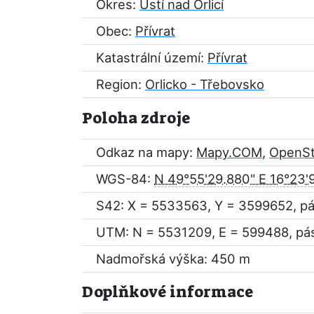
Okres:
Ústí nad Orlicí
Obec:
Přívrat
Katastrální území:
Přívrat
Region:
Orlicko - Třebovsko
Poloha zdroje
Odkaz na mapy:
Mapy.COM
,
OpenS
WGS-84:
N 49°55'29.880" E 16°23'
S42: X = 5533563, Y = 3599652, p
UTM: N = 5531209, E = 599488, pá
Nadmořská výška: 450 m
Doplňkové informace