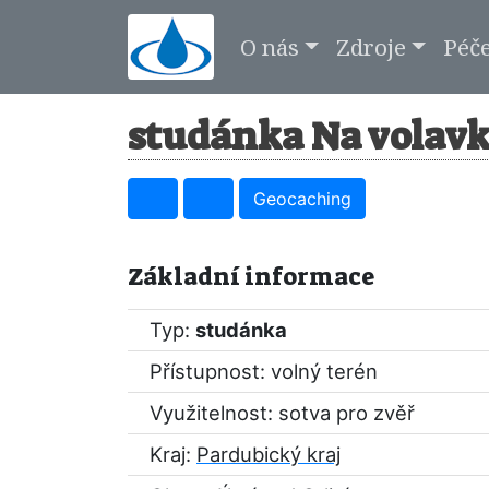
O nás
Zdroje
Péč
studánka Na volavk
Geocaching
Základní informace
Typ:
studánka
Přístupnost: volný terén
Využitelnost: sotva pro zvěř
Kraj:
Pardubický kraj