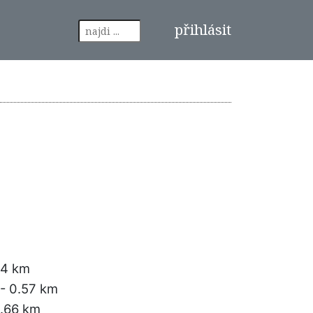
přihlásit
14 km
- 0.57 km
.66 km