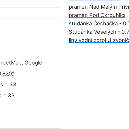
pramen Nad Malým Přív
pramen Pod Okrouhlicí
-
studánka Čechačka
- 0
Studánka Veselých
- 0.
jiný vodní zdroj U zvoni
treetMap
,
Google
9.820"
ás = 33
s = 33