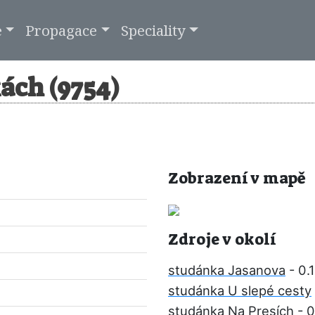
e
Propagace
Speciality
ách (9754)
Zobrazení v mapě
Zdroje v okolí
studánka Jasanova
- 0.
studánka U slepé cesty
studánka Na Presích
- 0