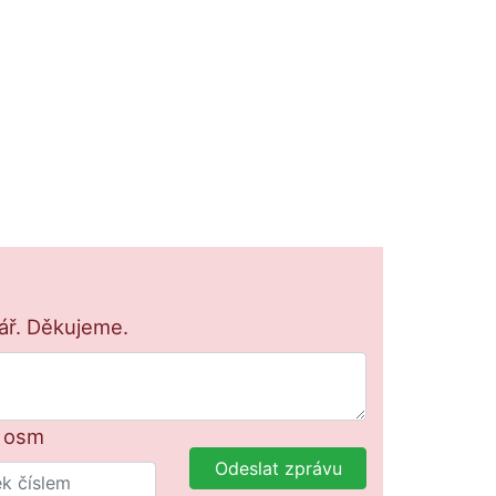
lář. Děkujeme.
+ osm
Odeslat zprávu