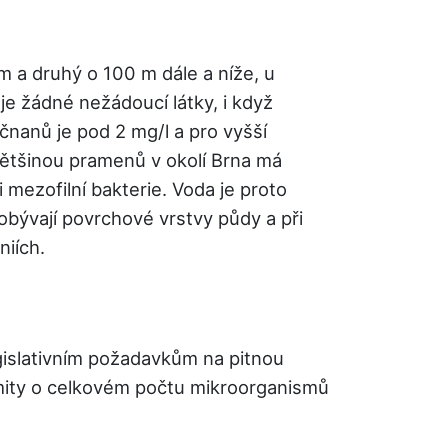
 a druhý o 100 m dále a níže, u
e žádné nežádoucí látky, i když
nanů je pod 2 mg/l a pro vyšší
 většinou pramenů v okolí Brna má
 mezofilní bakterie. Voda je proto
obývají povrchové vrstvy půdy a při
niích.
gislativním požadavkům na pitnou
Limity o celkovém počtu mikroorganismů