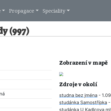
e
Propagace
Speciality
y (997)
Zobrazení v mapě
Zdroje v okolí
pná
studna bez jména
- 1.0
studánka Samostřípka
-
studánka U Kadlcova m