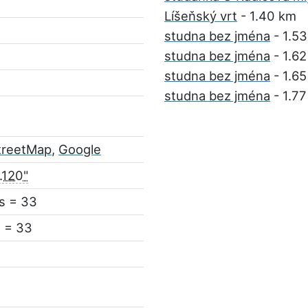
Líšeňský vrt
- 1.40 km
studna bez jména
- 1.5
studna bez jména
- 1.6
studna bez jména
- 1.6
studna bez jména
- 1.7
treetMap
,
Google
.120"
s = 33
 = 33