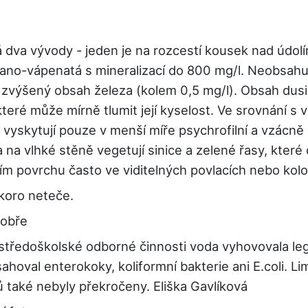
va vývody - jeden je na rozcestí kousek nad údolím
tano-vápenatá s mineralizací do 800 mg/l. Neobsahuj
zvýšený obsah železa (kolem 0,5 mg/l). Obsah dusič
které může mírně tlumit její kyselost. Ve srovnání s
 vyskytují pouze v menší míře psychrofilní a vzácně i
a vlhké stěně vegetují sinice a zelené řasy, které 
jím povrchu často ve viditelných povlacích nebo kolo
koro neteče.
dobře
 středoškolské odborné činnosti voda vyhovovala le
hoval enterokoky, koliformní bakterie ani E.coli. 
ů také nebyly překročeny. Eliška Gavlíková