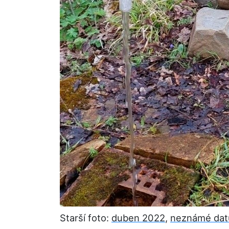
Starší foto:
duben 2022
,
neznámé da