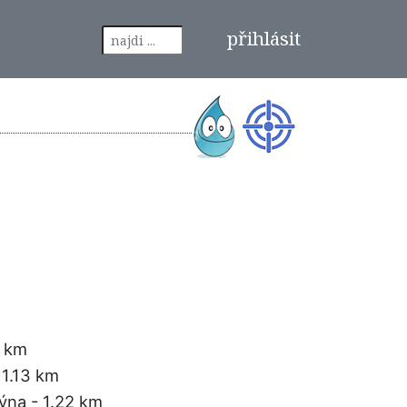
přihlásit
9 km
 1.13 km
lýna
- 1.22 km