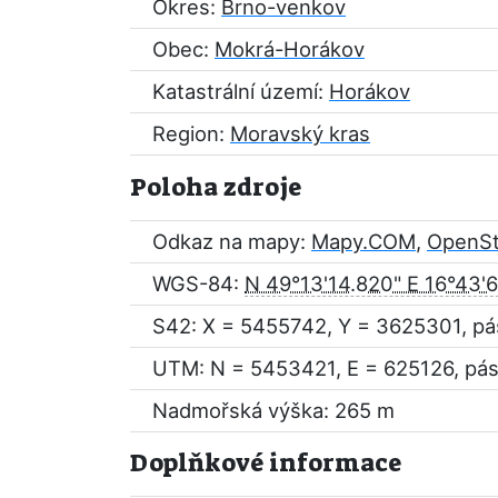
Okres:
Brno-venkov
Obec:
Mokrá-Horákov
Katastrální území:
Horákov
Region:
Moravský kras
Poloha zdroje
Odkaz na mapy:
Mapy.COM
,
OpenS
WGS-84:
N 49°13'14.820" E 16°43'6
S42: X = 5455742, Y = 3625301, pá
UTM: N = 5453421, E = 625126, pás
Nadmořská výška: 265 m
Doplňkové informace