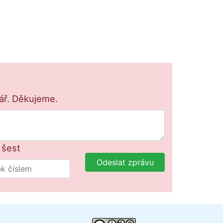
lář. Děkujeme.
+ šest
Odeslat zprávu