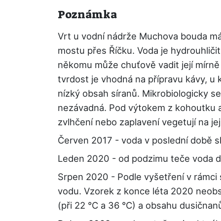
Poznámka
Vrt u vodní nádrže Muchova bouda má d
mostu přes Říčku. Voda je hydrouhliči
někomu může chuťově vadit její mírně 
tvrdost je vhodná na přípravu kávy, u 
nízký obsah síranů. Mikrobiologicky se
nezávadná. Pod výtokem z kohoutku a n
zvlhčení nebo zaplavení vegetují na je
Červen 2017 - voda v poslední době s
Leden 2020 - od podzimu teče voda 
Srpen 2020 - Podle vyšetření v rámci
vodu. Vzorek z konce léta 2020 neobsa
(při 22 °C a 36 °C) a obsahu dusičnan