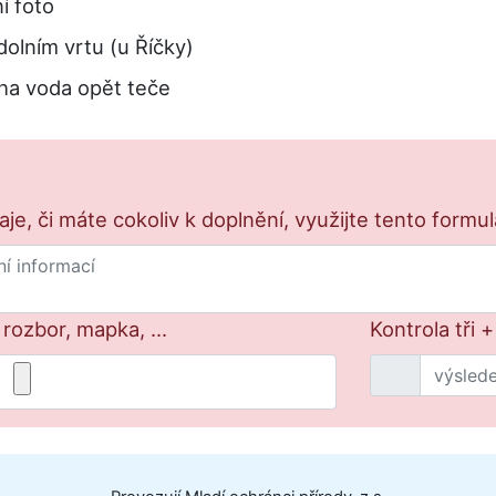
í foto
olním vrtu (u Říčky)
ha voda opět teče
e, či máte cokoliv k doplnění, využijte tento formu
 rozbor, mapka, ...
Kontrola tři 