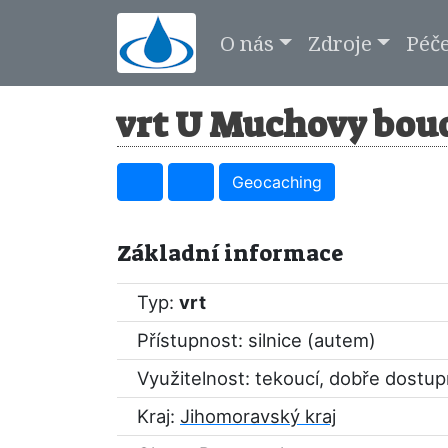
O nás
Zdroje
Péč
vrt U Muchovy boud
Geocaching
Základní informace
Typ:
vrt
Přístupnost: silnice (autem)
Využitelnost: tekoucí, dobře dostu
Kraj:
Jihomoravský kraj