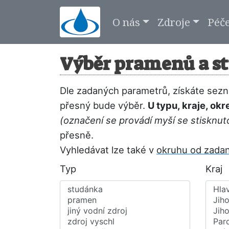
O nás
Zdroje
Péč
Výběr pramenů a st
Dle zadaných parametrů, získáte sezna
přesný bude výběr.
U typu, kraje, ok
(označení se provádí myší se stisknut
přesně.
Vyhledávat lze také v
okruhu od zada
Typ
Kraj