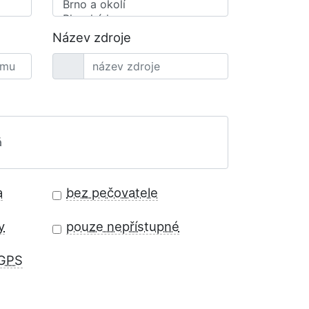
Název zdroje
a
bez pečovatele
y
pouze nepřístupné
 GPS