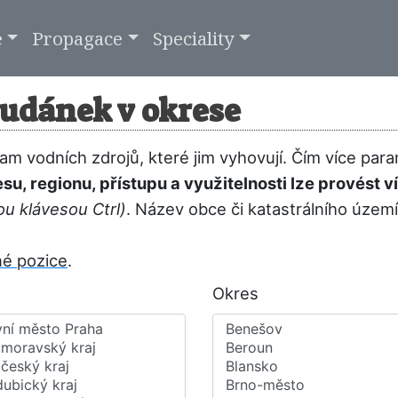
e
Propagace
Speciality
udánek v okrese
m vodních zdrojů, které jim vyhovují. Čím více para
resu, regionu, přístupu a využitelnosti lze provést
ou klávesou Ctrl)
. Název obce či katastrálního územ
né pozice
.
Okres