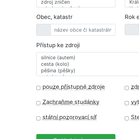
Obec, katastr
Rok 
Přístup ke zdroji
pouze přístupné zdroje
zd
Zachraňme studánky
vyt
státní pozorovací síť
St