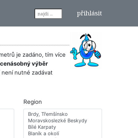
přihlásit
metrů je zadáno, tím více
 vícenásobný výběr
í není nutné zadávat
Region