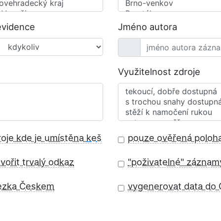
evidence
Jméno autora
Využitelnost zdroje
roje kde je umístěna
keš
pouze ověřená poloh
vořit trvalý odkaz
"poživatelné" záznam
ezka Českem
vygenerovat data do