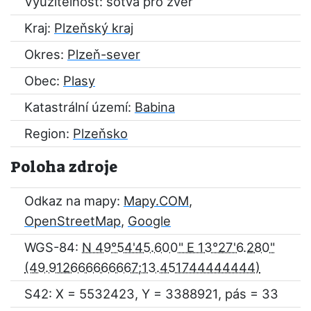
Využitelnost: sotva pro zvěř
Kraj:
Plzeňský kraj
Okres:
Plzeň-sever
Obec:
Plasy
Katastrální území:
Babina
Region:
Plzeňsko
Poloha zdroje
Odkaz na mapy:
Mapy.COM
,
OpenStreetMap
,
Google
WGS-84:
N 49°54'45.600" E 13°27'6.280"
S42: X = 5532423, Y = 3388921, pás = 33