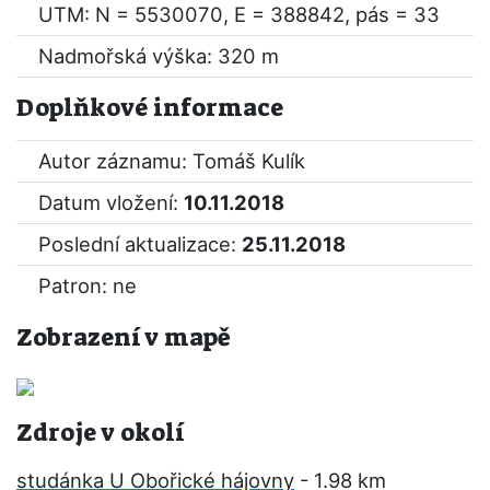
UTM: N = 5530070, E = 388842, pás = 33
Nadmořská výška: 320 m
Doplňkové informace
Autor záznamu: Tomáš Kulík
Datum vložení:
10.11.2018
Poslední aktualizace:
25.11.2018
Patron: ne
Zobrazení v mapě
Zdroje v okolí
studánka U Obořické hájovny
- 1.98 km