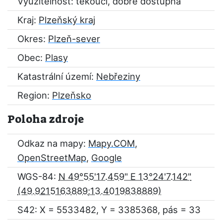
Využitelnost: tekoucí, dobře dostupná
Kraj:
Plzeňský kraj
Okres:
Plzeň-sever
Obec:
Plasy
Katastrální území:
Nebřeziny
Region:
Plzeňsko
Poloha zdroje
Odkaz na mapy:
Mapy.COM
,
OpenStreetMap
,
Google
WGS-84:
N 49°55'17.459" E 13°24'7.142"
S42: X = 5533482, Y = 3385368, pás = 33