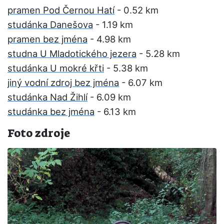
pramen Pod Černou Hatí
- 0.52 km
studánka Danešova
- 1.19 km
pramen bez jména
- 4.98 km
studna U Mladotického jezera
- 5.28 km
studánka U mokré křti
- 5.38 km
jiný vodní zdroj bez jména
- 6.07 km
studánka Nad Žihlí
- 6.09 km
studánka bez jména
- 6.13 km
Foto zdroje