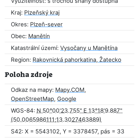
Využitelnost: s trochou snahy dostupná
Kraj:
Plzeňský kraj
Okres:
Plzeň-sever
Obec:
Manětín
Katastrální území:
Vysočany u Manětína
Region:
Rakovnická pahorkatina, Žatecko
Poloha zdroje
Odkaz na mapy:
Mapy.COM
,
OpenStreetMap
,
Google
WGS-84:
N 50°00'23.755" E 13°18'9.887"
S42: X = 5543102, Y = 3378457, pás = 33