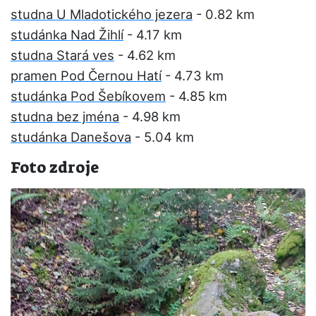
studna U Mladotického jezera
- 0.82 km
studánka Nad Žihlí
- 4.17 km
studna Stará ves
- 4.62 km
pramen Pod Černou Hatí
- 4.73 km
studánka Pod Šebíkovem
- 4.85 km
studna bez jména
- 4.98 km
studánka Danešova
- 5.04 km
Foto zdroje