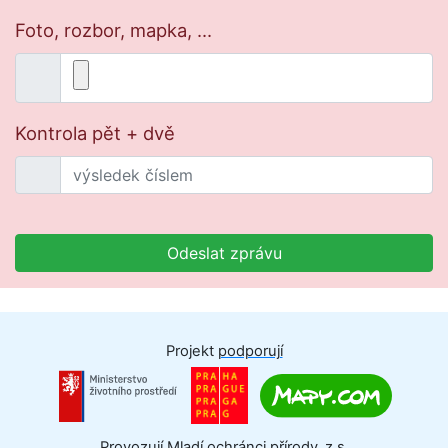
Foto, rozbor, mapka, ...
Kontrola pět + dvě
Odeslat zprávu
Projekt
podporují
Provozují Mladí ochránci přírody, z.s.