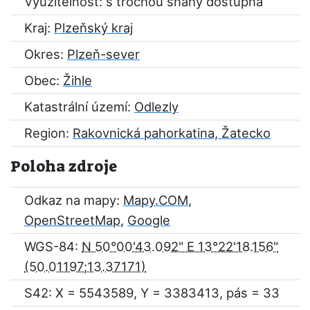
Využitelnost: s trochou snahy dostupná
Kraj:
Plzeňský kraj
Okres:
Plzeň-sever
Obec:
Žihle
Katastrální území:
Odlezly
Region:
Rakovnická pahorkatina, Žatecko
Poloha zdroje
Odkaz na mapy:
Mapy.COM
,
OpenStreetMap
,
Google
WGS-84:
N 50°00'43.092" E 13°22'18.156"
S42: X = 5543589, Y = 3383413, pás = 33