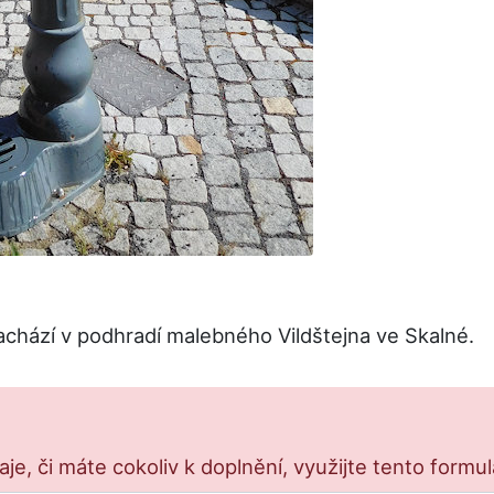
achází v podhradí malebného Vildštejna ve Skalné.
e, či máte cokoliv k doplnění, využijte tento formu