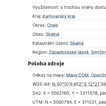
Využitelnost: s trochou snahy dost
Kraj:
Karlovarský kraj
Okres:
Cheb
Obec:
Skalná
Katastrální území:
Skalná
Region:
Západočeské lázně, Smrčin
Poloha zdroje
Odkaz na mapy:
Mapy.COM
,
OpenS
WGS-84:
N 50°10'9.652" E 12°21'38
S42: X = 5563160, Y = 3311578, pá
UTM: N = 5560794, E = 311531, pás