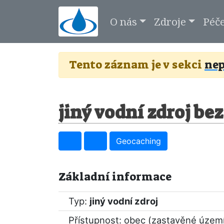
O nás
Zdroje
Péč
Tento záznam je v sekci
nep
jiný vodní zdroj be
Geocaching
Základní informace
Typ:
jiný vodní zdroj
Přístupnost: obec (zastavěné územ