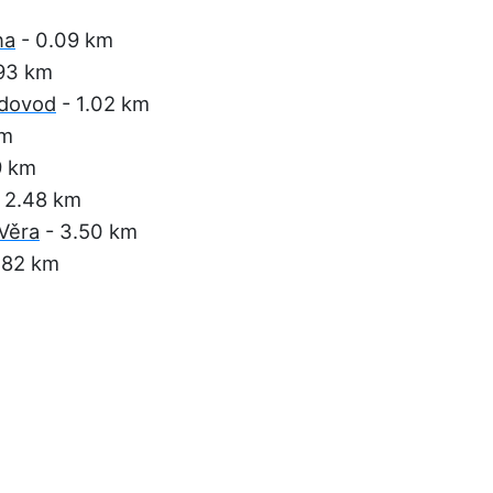
na
- 0.09 km
93 km
odovod
- 1.02 km
km
9 km
 2.48 km
 Věra
- 3.50 km
.82 km