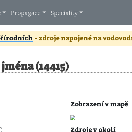
e
Propagace
Speciality
řírodních
- zdroje napojené na vodovod
z jména (14415)
Zobrazení v mapě
Zdroje v okolí
í)