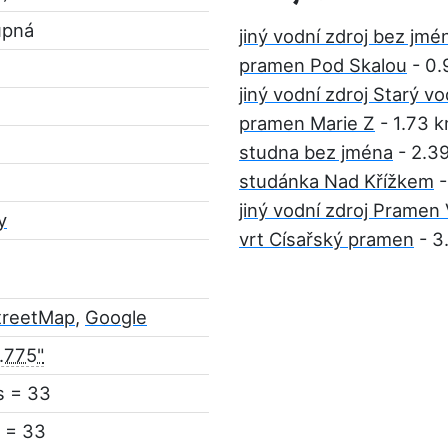
upná
jiný vodní zdroj bez jmé
pramen Pod Skalou
- 0.
jiný vodní zdroj Starý v
pramen Marie Z
- 1.73 
studna bez jména
- 2.3
studánka Nad Křížkem
-
jiný vodní zdroj Pramen
y
vrt Císařský pramen
- 3
treetMap
,
Google
.775"
s = 33
 = 33