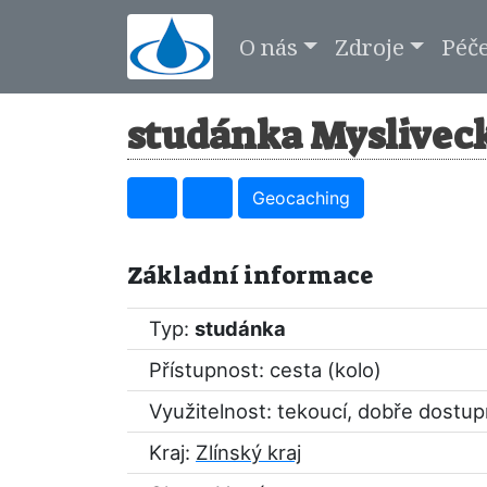
O nás
Zdroje
Péč
studánka Mysliveck
Geocaching
Základní informace
Typ:
studánka
Přístupnost: cesta (kolo)
Využitelnost: tekoucí, dobře dostu
Kraj:
Zlínský kraj