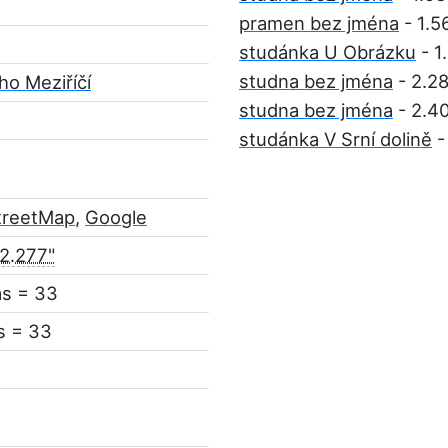
pramen bez jména
- 1.5
studánka U Obrázku
- 1
studna bez jména
- 2.2
ho Meziříčí
studna bez jména
- 2.4
studánka V Srní dolině
-
treetMap
,
Google
22.277"
ás = 33
s = 33