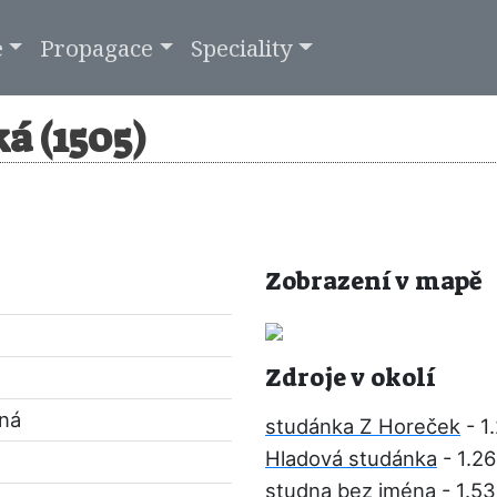
e
Propagace
Speciality
á (1505)
Zobrazení v mapě
Zdroje v okolí
pná
studánka Z Horeček
- 1
Hladová studánka
- 1.2
studna bez jména
- 1.5