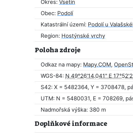
Okres:
Vsetín
Obec:
Podolí
Katastrální území:
Podolí u Valašské
Region:
Hostýnské vrchy
Poloha zdroje
Odkaz na mapy:
Mapy.COM
,
OpenS
WGS-84:
N 49°26'14.041" E 17°52'
S42: X = 5482364, Y = 3708478, p
UTM: N = 5480031, E = 708269, pá
Nadmořská výška: 380 m
Doplňkové informace