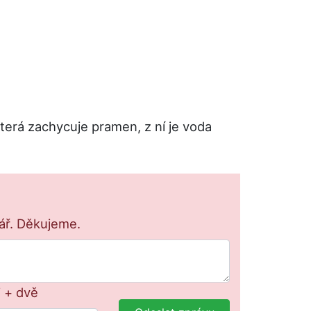
terá zachycuje pramen, z ní je voda
lář. Děkujeme.
i + dvě