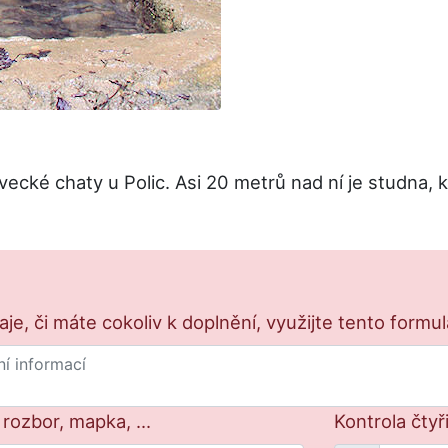
cké chaty u Polic. Asi 20 metrů nad ní je studna, k
e, či máte cokoliv k doplnění, využijte tento formu
 rozbor, mapka, ...
Kontrola čtyř