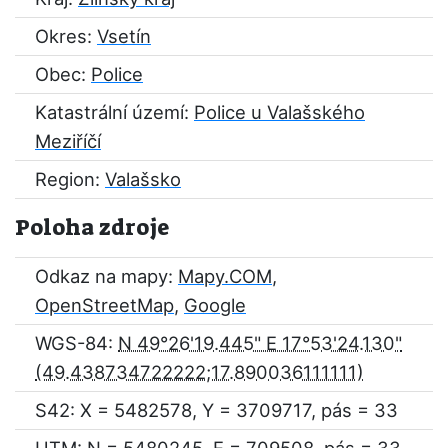
Okres:
Vsetín
Obec:
Police
Katastrální území:
Police u Valašského
Meziříčí
Region:
Valašsko
Poloha zdroje
Odkaz na mapy:
Mapy.COM
,
OpenStreetMap
,
Google
WGS-84:
N 49°26'19.445" E 17°53'24.130"
S42: X = 5482578, Y = 3709717, pás = 33