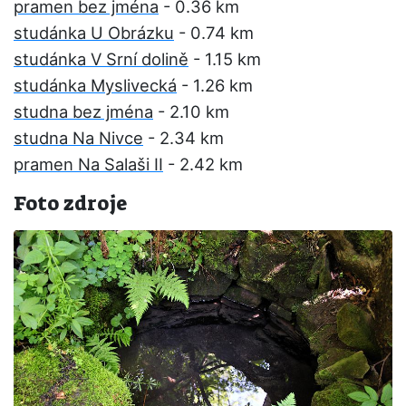
pramen bez jména
- 0.36 km
studánka U Obrázku
- 0.74 km
studánka V Srní dolině
- 1.15 km
studánka Myslivecká
- 1.26 km
studna bez jména
- 2.10 km
studna Na Nivce
- 2.34 km
pramen Na Salaši II
- 2.42 km
Foto zdroje