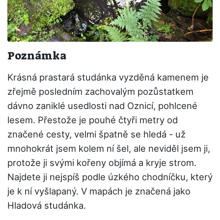
Poznámka
Krásná prastará studánka vyzděná kamenem je
zřejmě posledním zachovalým pozůstatkem
dávno zaniklé usedlosti nad Oznicí, pohlcené
lesem. Přestože je pouhé čtyři metry od
značené cesty, velmi špatně se hledá - už
mnohokrát jsem kolem ní šel, ale neviděl jsem ji,
protože ji svými kořeny objímá a kryje strom.
Najdete ji nejspíš podle úzkého chodníčku, který
je k ní vyšlapaný. V mapách je značená jako
Hladová studánka.