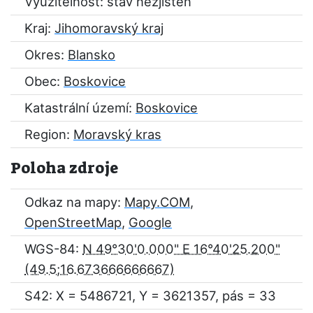
Využitelnost: stav nezjištěn
Kraj:
Jihomoravský kraj
Okres:
Blansko
Obec:
Boskovice
Katastrální území:
Boskovice
Region:
Moravský kras
Poloha zdroje
Odkaz na mapy:
Mapy.COM
,
OpenStreetMap
,
Google
WGS-84:
N 49°30'0.000" E 16°40'25.200"
S42: X = 5486721, Y = 3621357, pás = 33