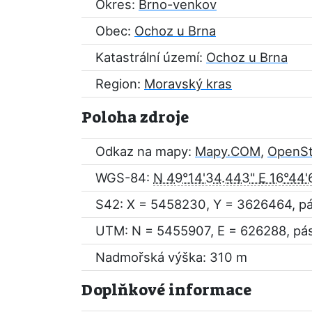
Okres:
Brno-venkov
Obec:
Ochoz u Brna
Katastrální území:
Ochoz u Brna
Region:
Moravský kras
Poloha zdroje
Odkaz na mapy:
Mapy.COM
,
OpenS
WGS-84:
N 49°14'34.443" E 16°44'
S42: X = 5458230, Y = 3626464, p
UTM: N = 5455907, E = 626288, pá
Nadmořská výška: 310 m
Doplňkové informace