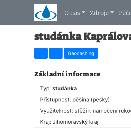
O nás
Zdroje
Péč
studánka Kaprálova
Geocaching
Základní informace
Typ:
studánka
Přístupnost: pěšina (pěšky)
Využitelnost: stěží k namočení ruko
Kraj:
Jihomoravský kraj