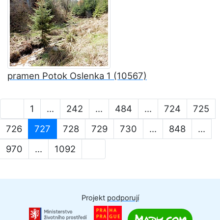
pramen Potok Oslenka 1 (10567)
1
...
242
...
484
...
724
725
726
727
728
729
730
...
848
...
970
...
1092
Projekt
podporují