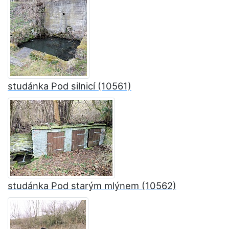
studánka Pod silnicí (10561)
studánka Pod starým mlýnem (10562)