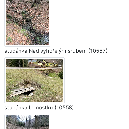
studánka Nad vyhořelým srubem (10557)
studánka U mostku (10558)