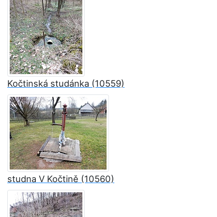
Kočtinská studánka (10559)
studna V Kočtině (10560)