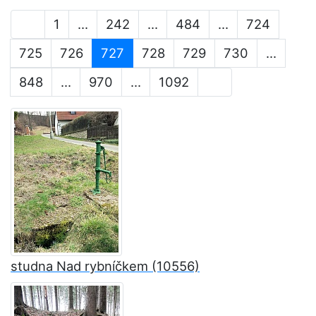
1
...
242
...
484
...
724
725
726
727
728
729
730
...
848
...
970
...
1092
studna Nad rybníčkem (10556)