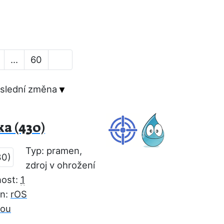
...
60
slední změna
a (430)
Typ: pramen,
zdroj v ohrožení
nost:
1
on:
rOS
rou