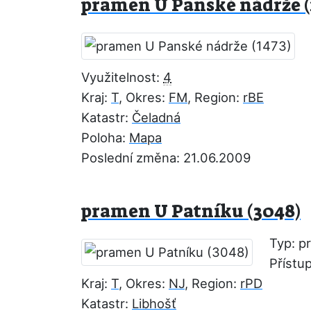
pramen U Panské nádrže (
Využitelnost:
4
Kraj:
T
, Okres:
FM
, Region:
rBE
Katastr:
Čeladná
Poloha:
Mapa
Poslední změna: 21.06.2009
pramen U Patníku (3048)
Typ: p
Přístu
Kraj:
T
, Okres:
NJ
, Region:
rPD
Katastr:
Libhošť