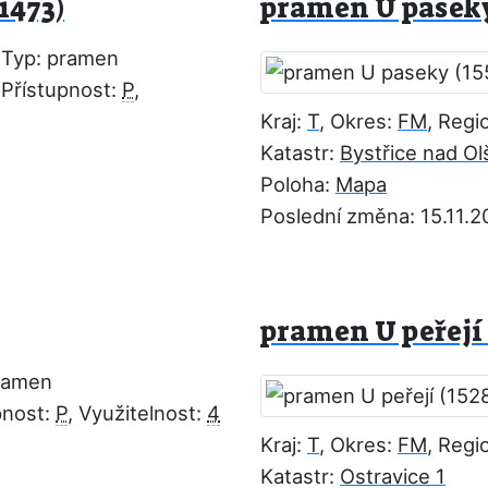
1473)
pramen U paseky
Typ: pramen
Přístupnost:
P
,
Kraj:
T
, Okres:
FM
, Regi
Katastr:
Bystřice nad Ol
Poloha:
Mapa
Poslední změna: 15.11.
pramen U peřejí 
ramen
pnost:
P
, Využitelnost:
4
Kraj:
T
, Okres:
FM
, Regi
Katastr:
Ostravice 1