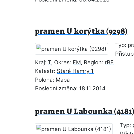
pramen U korýtka (9298)
Typ: p
Přístu
Kraj:
T
, Okres:
FM
, Region:
rBE
Katastr:
Staré Hamry 1
Poloha:
Mapa
Poslední změna: 18.11.2014
pramen U Labounka (4181
Typ:
Příst