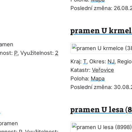
Poslední změna: 26.08.
pramen U krmelc
ramen
pnost:
P
, Využitelnost:
2
Kraj:
T
, Okres:
NJ
, Regi
Katastr:
Veřovice
Poloha:
Mapa
Poslední změna: 30.08
)
pramen U lesa (8
 pramen
upnost:
P
, Využitelnost: