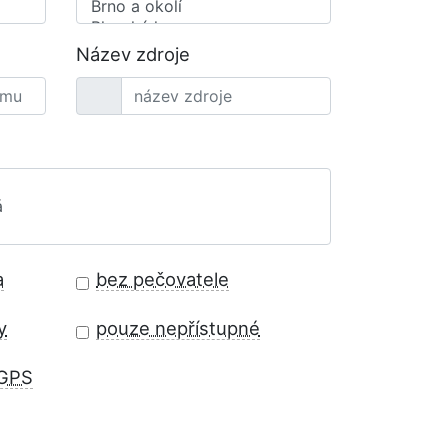
Název zdroje
a
bez pečovatele
y
pouze nepřístupné
 GPS