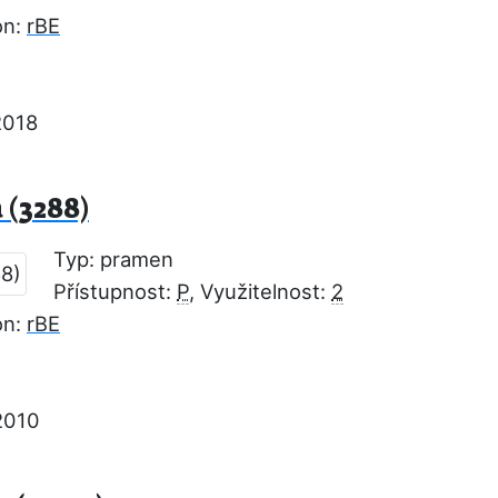
on:
rBE
2018
(3288)
Typ: pramen
Přístupnost:
P
, Využitelnost:
2
on:
rBE
2010