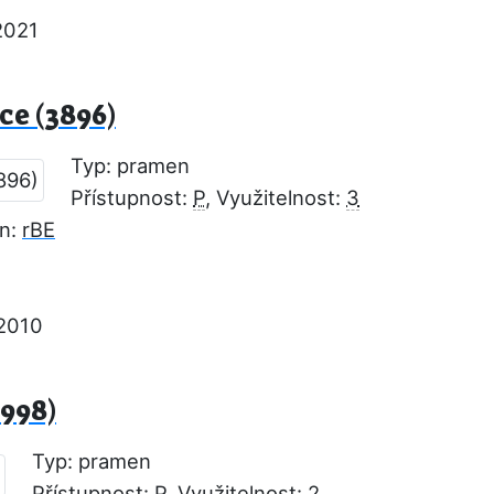
2021
e (3896)
Typ: pramen
Přístupnost:
P
, Využitelnost:
3
on:
rBE
.2010
998)
Typ: pramen
Přístupnost:
P
, Využitelnost:
2