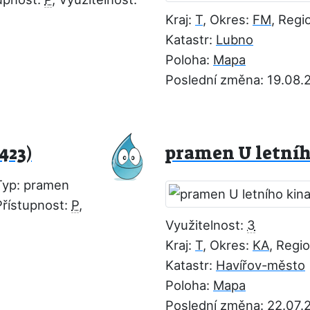
Kraj:
T
, Okres:
FM
, Regi
Katastr:
Lubno
Poloha:
Mapa
Poslední změna: 19.08.
423)
pramen U letníh
Typ: pramen
Přístupnost:
P
,
Využitelnost:
3
Kraj:
T
, Okres:
KA
, Regi
Katastr:
Havířov-město
Poloha:
Mapa
Poslední změna: 22.07.