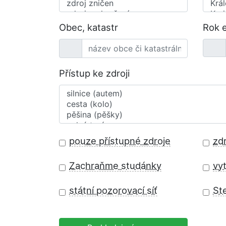
Obec, katastr
Rok 
Přístup ke zdroji
pouze přístupné zdroje
zd
Zachraňme studánky
vyt
státní pozorovací síť
St