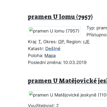
pramen U lomu (7957)
Typ: pra
Přístupno
Kraj:
T
, Okres:
OP
, Region:
rJE
Katastr:
Deštné
Poloha:
Mapa
Poslední změna: 10.03.2019
pramen U Matějovické jes
Využitelnost:
2