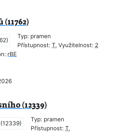
 (11762)
Typ: pramen
Přístupnost:
T
, Využitelnost:
2
on:
rBE
2026
ního (12339)
Typ: pramen
Přístupnost:
T
,