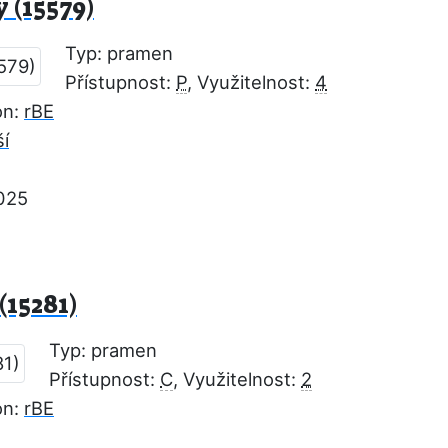
 (15579)
Typ: pramen
Přístupnost:
P
, Využitelnost:
4
on:
rBE
ší
2025
(15281)
Typ: pramen
Přístupnost:
C
, Využitelnost:
2
on:
rBE