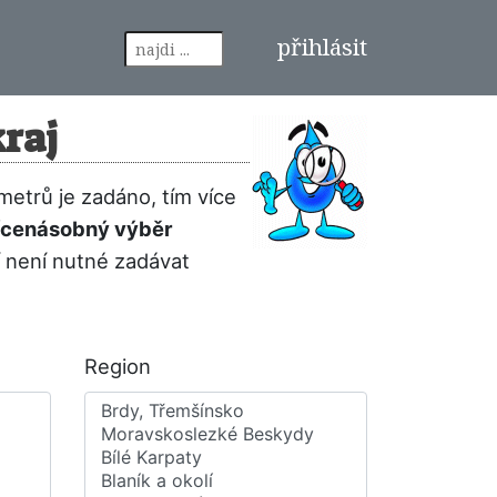
přihlásit
raj
metrů je zadáno, tím více
 vícenásobný výběr
í není nutné zadávat
Region