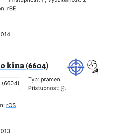
on:
rBE
2014
o kina (6604)
Typ: pramen
Přístupnost:
P
,
on:
rOS
2013