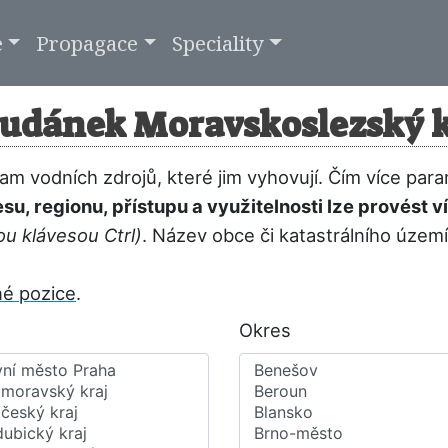
e
Propagace
Speciality
tudánek Moravskoslezský k
m vodních zdrojů, které jim vyhovují. Čím více para
resu, regionu, přístupu a využitelnosti lze provést
ou klávesou Ctrl)
. Název obce či katastrálního územ
né pozice
.
Okres