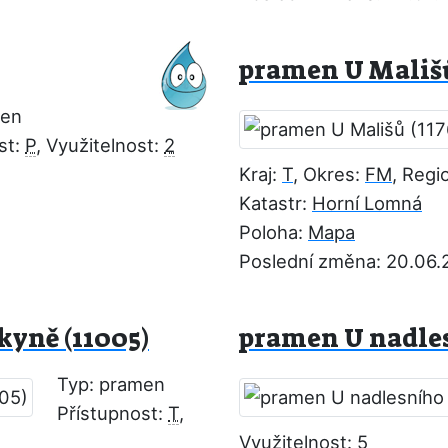
pramen U Mališů
men
st:
P
, Využitelnost:
2
Kraj:
T
, Okres:
FM
, Regi
Katastr:
Horní Lomná
Poloha:
Mapa
Poslední změna: 20.06.
kyně (11005)
pramen U nadles
Typ: pramen
Přístupnost:
T
,
Využitelnost:
5