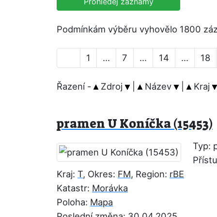
Prohledej záznamy
Podmínkám výběru vyhovělo 1800 zá
1
...
7
...
14
...
18
Řazení -
Zdroj
|
Název
|
Kraj
pramen U Koníčka (15453)
Typ: 
Příst
Kraj:
T
, Okres:
FM
, Region:
rBE
Katastr:
Morávka
Poloha:
Mapa
Poslední změna: 30.04.2025