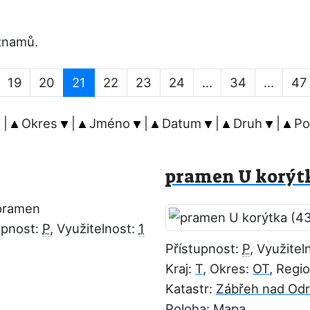
znamů.
19
20
21
22
23
24
...
34
...
47
|
Okres
|
Jméno
|
Datum
|
Druh
|
Po
pramen U korýtk
pramen
upnost:
P
, Využitelnost:
1
Přístupnost:
P
, Využitel
Kraj:
T
, Okres:
OT
, Regi
Katastr:
Zábřeh nad Od
Poloha:
Mapa