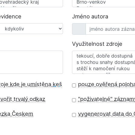
evidence
Jméno autora
Využitelnost zdroje
roje kde je umístěna
keš
pouze ověřená poloh
vořit trvalý odkaz
"poživatelné" záznam
ezka Českem
vygenerovat data do