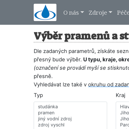
O nás
Zdroje
Péč
Výběr pramenů a s
Dle zadaných parametrů, získáte sezna
přesný bude výběr.
U typu, kraje, ok
(označení se provádí myší se stisknut
přesně.
Vyhledávat lze také v
okruhu od zada
Typ
Kraj