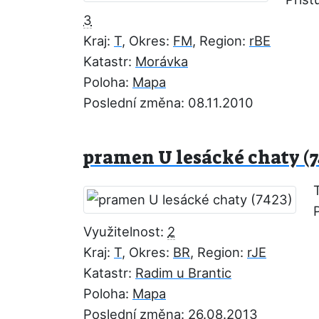
3
Kraj:
T
, Okres:
FM
, Region:
rBE
Katastr:
Morávka
Poloha:
Mapa
Poslední změna: 08.11.2010
pramen U lesácké chaty (7
Využitelnost:
2
Kraj:
T
, Okres:
BR
, Region:
rJE
Katastr:
Radim u Brantic
Poloha:
Mapa
Poslední změna: 26.08.2013