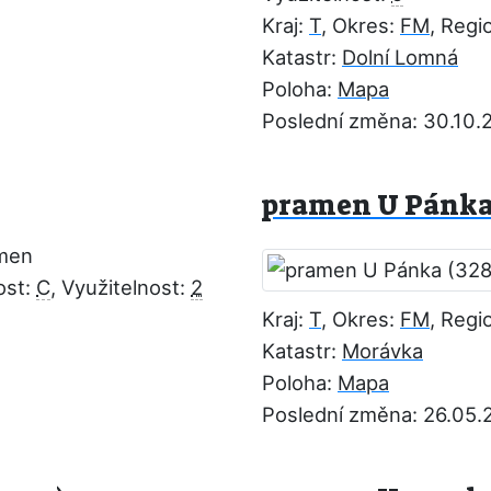
Kraj:
T
, Okres:
FM
, Regi
Katastr:
Dolní Lomná
Poloha:
Mapa
Poslední změna: 30.10.
pramen U Pánka 
amen
ost:
C
, Využitelnost:
2
Kraj:
T
, Okres:
FM
, Regi
Katastr:
Morávka
Poloha:
Mapa
Poslední změna: 26.05.