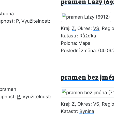
pramen Lázy (69
studna
upnost:
P
, Využitelnost:
Kraj:
Z
, Okres:
VS
, Regi
Katastr:
Růžďka
Poloha:
Mapa
Poslední změna: 04.06.
pramen bez jmén
 pramen
tupnost:
P
, Využitelnost:
Kraj:
Z
, Okres:
VS
, Regi
Katastr:
Bynina