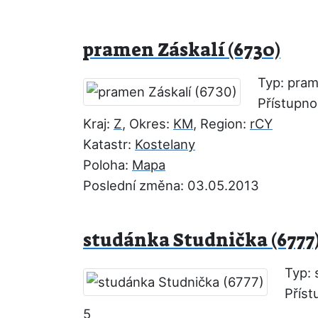
pramen Záskalí (6730)
Typ: pra
Přístupno
Kraj:
Z
, Okres:
KM
, Region:
rCY
Katastr:
Kostelany
Poloha:
Mapa
Poslední změna: 03.05.2013
studánka Studnička (6777
Typ: 
Příst
5