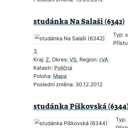
studánka Na Salaši (6342)
Typ: 
Příst
3
Kraj:
Z
, Okres:
VS
, Region:
rVA
Katastr:
Poličná
Poloha:
Mapa
Poslední změna: 30.12.2012
studánka Píškovská (6344
Typ:
Přís