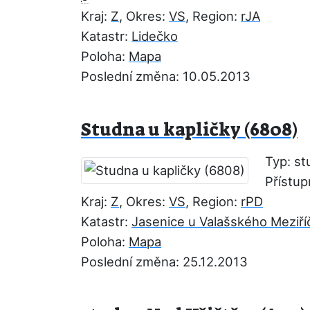
Kraj:
Z
, Okres:
VS
, Region:
rJA
Katastr:
Lidečko
Poloha:
Mapa
Poslední změna: 10.05.2013
Studna u kapličky (6808)
Typ: st
Přístup
Kraj:
Z
, Okres:
VS
, Region:
rPD
Katastr:
Jasenice u Valašského Meziří
Poloha:
Mapa
Poslední změna: 25.12.2013