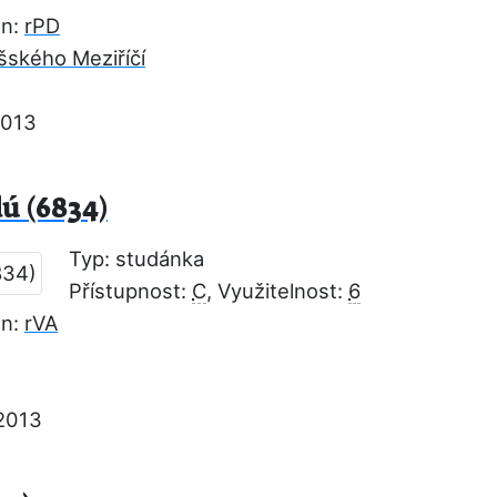
on:
rPD
šského Meziříčí
2013
ú (6834)
Typ: studánka
Přístupnost:
C
, Využitelnost:
6
on:
rVA
2013