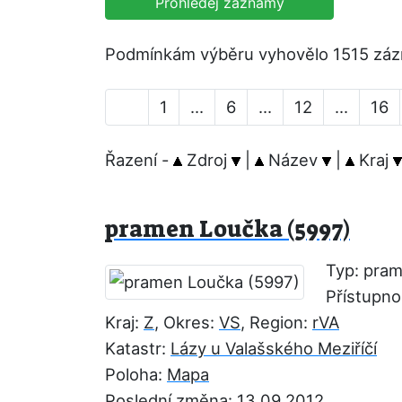
Prohledej záznamy
Podmínkám výběru vyhovělo 1515 zá
1
...
6
...
12
...
16
Řazení -
Zdroj
|
Název
|
Kraj
pramen Loučka (5997)
Typ: pra
Přístupno
Kraj:
Z
, Okres:
VS
, Region:
rVA
Katastr:
Lázy u Valašského Meziříčí
Poloha:
Mapa
Poslední změna: 13.09.2012