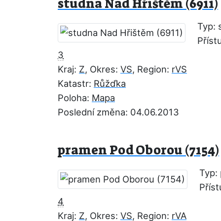
studna Nad Hřištěm (6911)
Typ: 
Příst
3
Kraj:
Z
, Okres:
VS
, Region:
rVS
Katastr:
Růžďka
Poloha:
Mapa
Poslední změna: 04.06.2013
pramen Pod Oborou (7154)
Typ:
Přís
4
Kraj:
Z
, Okres:
VS
, Region:
rVA