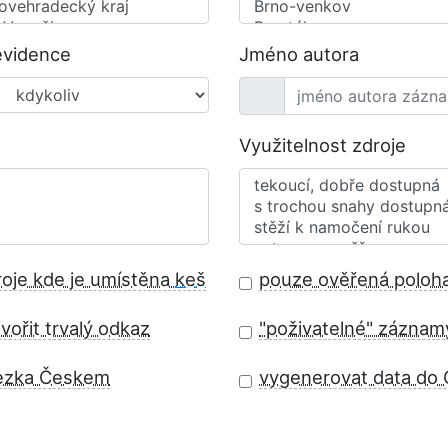
evidence
Jméno autora
Využitelnost zdroje
roje kde je umístěna
keš
pouze ověřená poloh
vořit trvalý odkaz
"poživatelné" záznam
ezka Českem
vygenerovat data do