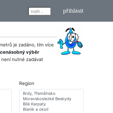
přihlásit
metrů je zadáno, tím více
 vícenásobný výběr
í není nutné zadávat
Region