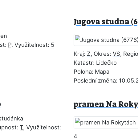
Jugova studna (6
men
st:
P
, Využitelnost:
5
Kraj:
Z
, Okres:
VS
, Regi
Katastr:
Lidečko
Poloha:
Mapa
Poslední změna: 10.05.
)
pramen Na Roky
studánka
upnost:
T
, Využitelnost:
4