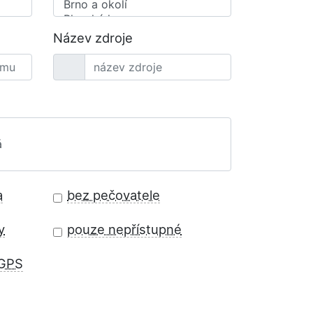
Název zdroje
a
bez pečovatele
y
pouze nepřístupné
 GPS