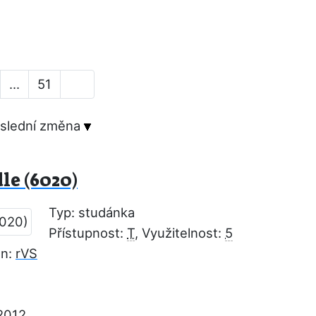
...
51
slední změna
le (6020)
Typ: studánka
Přístupnost:
T
, Využitelnost:
5
on:
rVS
2012