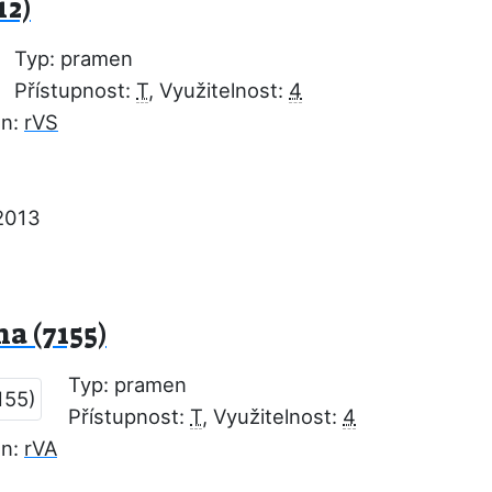
12)
Typ: pramen
Přístupnost:
T
, Využitelnost:
4
on:
rVS
2013
a (7155)
Typ: pramen
Přístupnost:
T
, Využitelnost:
4
on:
rVA