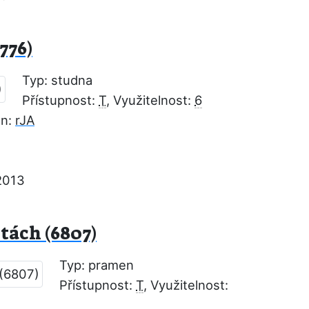
776)
Typ: studna
Přístupnost:
T
, Využitelnost:
6
on:
rJA
2013
tách (6807)
Typ: pramen
Přístupnost:
T
, Využitelnost: