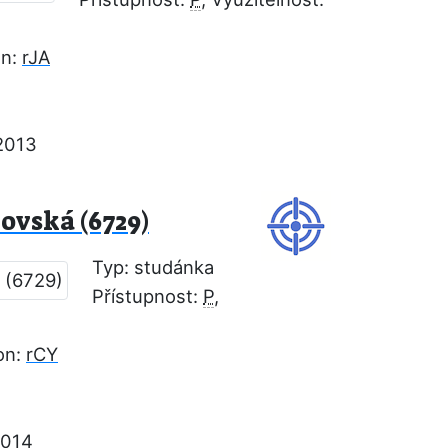
on:
rJA
2013
vská (6729)
Typ: studánka
Přístupnost:
P
,
on:
rCY
2014