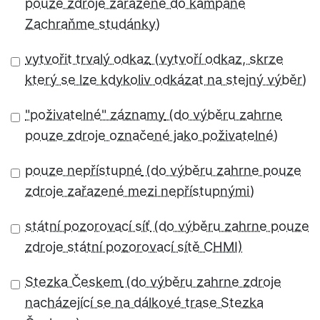
vytvořit trvalý odkaz
"poživatelné" záznamy
pouze nepřístupné
státní pozorovací síť
Stezka Českem