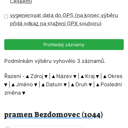
vygenerovat data do GPS
Prohledej záznamy
Podmínkám výběru vyhovělo 3 záznamů.
Řazení -
Zdroj
|
Název
|
Kraj
|
Okres
|
Jméno
|
Datum
|
Druh
|
Poslední
změna
pramen Bezdomovec (1044)