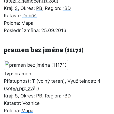
Kraj:
S
, Okres:
PB
, Region:
rBD
Katastr:
Dobříš
Poloha:
Mapa
Poslední změna: 25.09.2016
pramen bez jména (11171)
Typ: pramen
Přístupnost:
T
, Využitelnost:
4
Kraj:
S
, Okres:
PB
, Region:
rBD
Katastr:
Voznice
Poloha:
Mapa