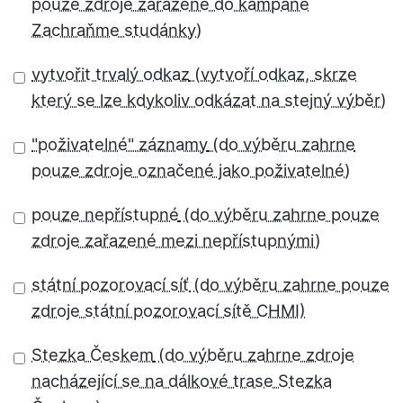
vytvořit trvalý odkaz
"poživatelné" záznamy
pouze nepřístupné
státní pozorovací síť
Stezka Českem