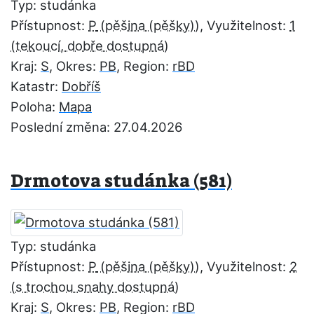
Typ: studánka
Přístupnost:
P
, Využitelnost:
1
Kraj:
S
, Okres:
PB
, Region:
rBD
Katastr:
Dobříš
Poloha:
Mapa
Poslední změna: 27.04.2026
Drmotova studánka (581)
Typ: studánka
Přístupnost:
P
, Využitelnost:
2
Kraj:
S
, Okres:
PB
, Region:
rBD