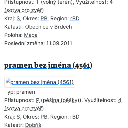
Přístupnost:
T
, Využitelnost:
4
Kraj:
S
, Okres:
PB
, Region:
rBD
Katastr:
Obecnice v Brdech
Poloha:
Mapa
Poslední změna: 11.09.2011
pramen bez jména (4561)
Typ: pramen
Přístupnost:
P
, Využitelnost:
4
Kraj:
S
, Okres:
PB
, Region:
rBD
Katastr:
Dobříš