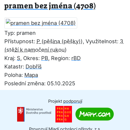
pramen bez jména (4708)
Typ: pramen
Přístupnost:
P
, Využitelnost:
3
Kraj:
S
, Okres:
PB
, Region:
rBD
Katastr:
Dobříš
Poloha:
Mapa
Poslední změna: 05.10.2025
Projekt
podporují
Provozují Mladí ochránci přírody, z.s.