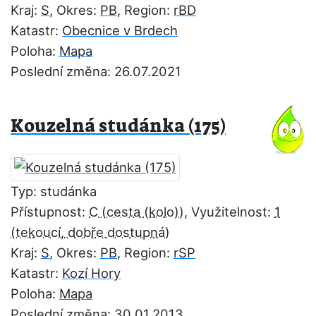
Kraj:
S
, Okres:
PB
, Region:
rBD
Katastr:
Obecnice v Brdech
Poloha:
Mapa
Poslední změna: 26.07.2021
Kouzelná studánka (175)
Typ: studánka
Přístupnost:
C
, Využitelnost:
1
Kraj:
S
, Okres:
PB
, Region:
rSP
Katastr:
Kozí Hory
Poloha:
Mapa
Poslední změna: 30.01.2013