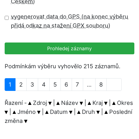
vygenerovat data do GPS
Prohledej záznamy
Podmínkám výběru vyhovělo 215 záznamů.
1
2
3
4
5
6
7
...
8
Řazení -
Zdroj
|
Název
|
Kraj
|
Okres
|
Jméno
|
Datum
|
Druh
|
Poslední
změna