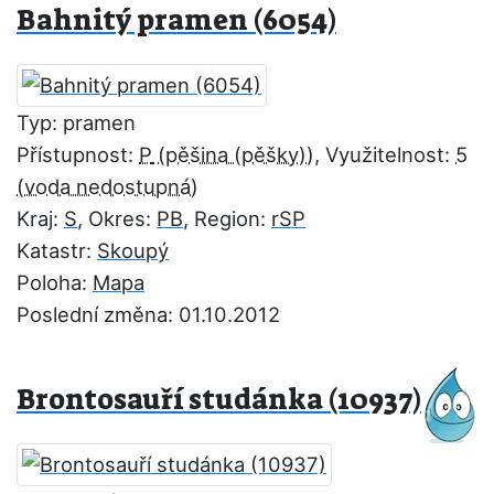
Bahnitý pramen (6054)
Typ: pramen
Přístupnost:
P
, Využitelnost:
5
Kraj:
S
, Okres:
PB
, Region:
rSP
Katastr:
Skoupý
Poloha:
Mapa
Poslední změna: 01.10.2012
Brontosauří studánka (10937)