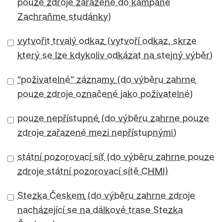
vytvořit trvalý odkaz
"poživatelné" záznamy
pouze nepřístupné
státní pozorovací síť
Stezka Českem