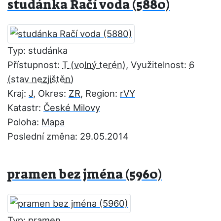
studánka Račí voda (5880)
Typ: studánka
Přístupnost:
T
, Využitelnost:
6
Kraj:
J
, Okres:
ZR
, Region:
rVY
Katastr:
České Milovy
Poloha:
Mapa
Poslední změna: 29.05.2014
pramen bez jména (5960)
Typ: pramen