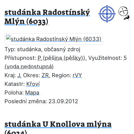
studánka Radostínský
Mlýn (6033)
Typ: studánka, občasný zdroj
Přístupnost:
P
, Využitelnost:
5
Kraj:
J
, Okres:
ZR
, Region:
rVY
Katastr:
Křoví
Poloha:
Mapa
Poslední změna: 23.09.2012
studánka U Knollova mlýna
(6034)