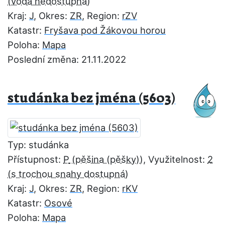
Kraj:
J
, Okres:
ZR
, Region:
rZV
Katastr:
Fryšava pod Žákovou horou
Poloha:
Mapa
Poslední změna: 21.11.2022
studánka bez jména (5603)
Typ: studánka
Přístupnost:
P
, Využitelnost:
2
Kraj:
J
, Okres:
ZR
, Region:
rKV
Katastr:
Osové
Poloha:
Mapa