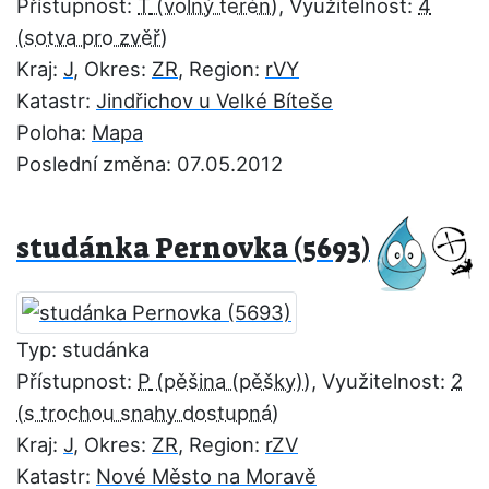
Přístupnost:
T
, Využitelnost:
4
Kraj:
J
, Okres:
ZR
, Region:
rVY
Katastr:
Jindřichov u Velké Bíteše
Poloha:
Mapa
Poslední změna: 07.05.2012
studánka Pernovka (5693)
Typ: studánka
Přístupnost:
P
, Využitelnost:
2
Kraj:
J
, Okres:
ZR
, Region:
rZV
Katastr:
Nové Město na Moravě