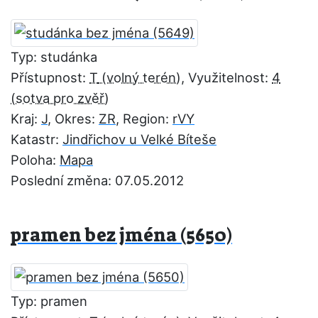
Typ: studánka
Přístupnost:
T
, Využitelnost:
4
Kraj:
J
, Okres:
ZR
, Region:
rVY
Katastr:
Jindřichov u Velké Bíteše
Poloha:
Mapa
Poslední změna: 07.05.2012
pramen bez jména (5650)
Typ: pramen