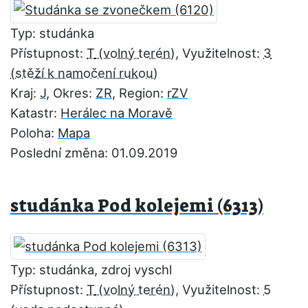
Typ: studánka
Přístupnost:
T
, Využitelnost:
3
Kraj:
J
, Okres:
ZR
, Region:
rZV
Katastr:
Herálec na Moravě
Poloha:
Mapa
Poslední změna: 01.09.2019
studánka Pod kolejemi (6313)
Typ: studánka, zdroj vyschl
Přístupnost:
T
, Využitelnost:
5