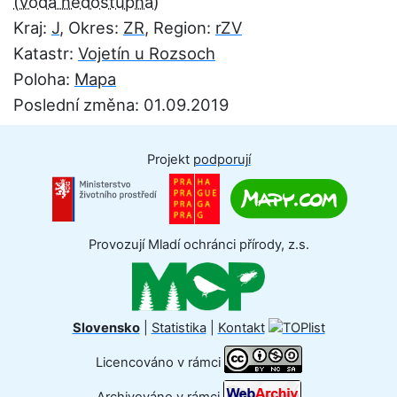
Kraj:
J
, Okres:
ZR
, Region:
rZV
Katastr:
Vojetín u Rozsoch
Poloha:
Mapa
Poslední změna: 01.09.2019
Projekt
podporují
Provozují Mladí ochránci přírody, z.s.
Slovensko
|
Statistika
|
Kontakt
Licencováno v rámci
Archivováno v rámci