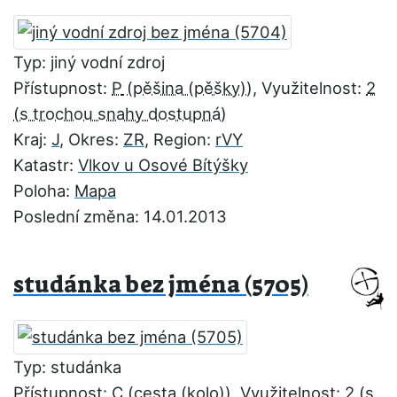
Typ: jiný vodní zdroj
Přístupnost:
P
, Využitelnost:
2
Kraj:
J
, Okres:
ZR
, Region:
rVY
Katastr:
Vlkov u Osové Bítýšky
Poloha:
Mapa
Poslední změna: 14.01.2013
studánka bez jména (5705)
Typ: studánka
Přístupnost:
C
, Využitelnost:
2