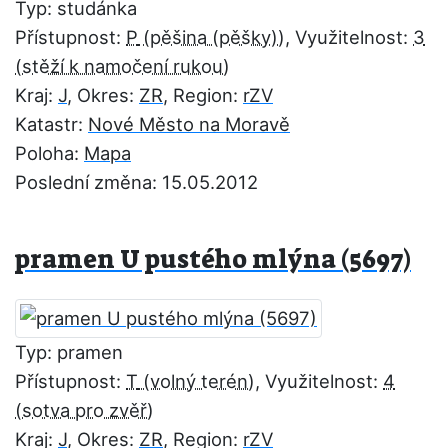
Typ: studánka
Přístupnost:
P
, Využitelnost:
3
Kraj:
J
, Okres:
ZR
, Region:
rZV
Katastr:
Nové Město na Moravě
Poloha:
Mapa
Poslední změna: 15.05.2012
pramen U pustého mlýna (5697)
Typ: pramen
Přístupnost:
T
, Využitelnost:
4
Kraj:
J
, Okres:
ZR
, Region:
rZV