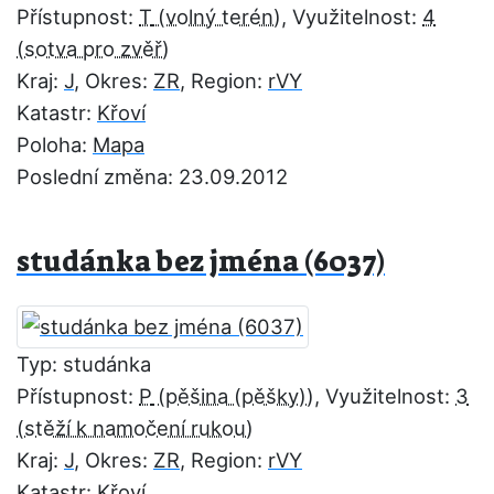
Přístupnost:
T
, Využitelnost:
4
Kraj:
J
, Okres:
ZR
, Region:
rVY
Katastr:
Křoví
Poloha:
Mapa
Poslední změna: 23.09.2012
studánka bez jména (6037)
Typ: studánka
Přístupnost:
P
, Využitelnost:
3
Kraj:
J
, Okres:
ZR
, Region:
rVY
Katastr:
Křoví