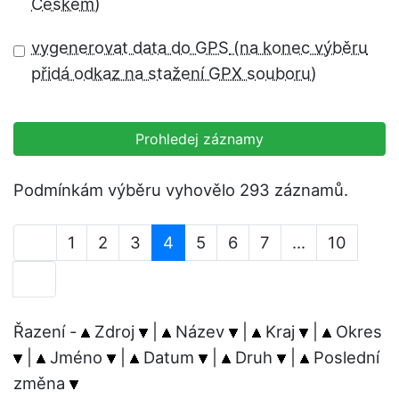
vygenerovat data do GPS
Prohledej záznamy
Podmínkám výběru vyhovělo 293 záznamů.
1
2
3
4
5
6
7
...
10
Řazení -
Zdroj
|
Název
|
Kraj
|
Okres
|
Jméno
|
Datum
|
Druh
|
Poslední
změna