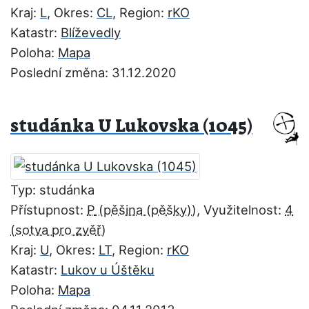
Kraj:
L
, Okres:
CL
, Region:
rKO
Katastr:
Blíževedly
Poloha:
Mapa
Poslední změna: 31.12.2020
studánka U Lukovska (1045)
Typ: studánka
Přístupnost:
P
, Využitelnost:
4
Kraj:
U
, Okres:
LT
, Region:
rKO
Katastr:
Lukov u Úštěku
Poloha:
Mapa