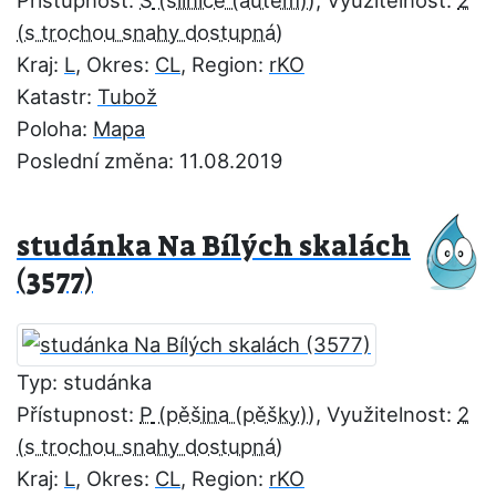
Přístupnost:
S
, Využitelnost:
2
Kraj:
L
, Okres:
CL
, Region:
rKO
Katastr:
Tubož
Poloha:
Mapa
Poslední změna: 11.08.2019
studánka Na Bílých skalách
(3577)
Typ: studánka
Přístupnost:
P
, Využitelnost:
2
Kraj:
L
, Okres:
CL
, Region:
rKO