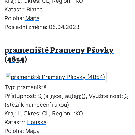
Kraj:
L
, Okres:
CL
, Region:
rKO
Katastr:
Blatce
Poloha:
Mapa
Poslední změna: 05.04.2023
prameniště Prameny Pšovky
(4854)
Typ: prameniště
Přístupnost:
S
, Využitelnost:
3
Kraj:
L
, Okres:
CL
, Region:
rKO
Katastr:
Houska
Poloha:
Mapa