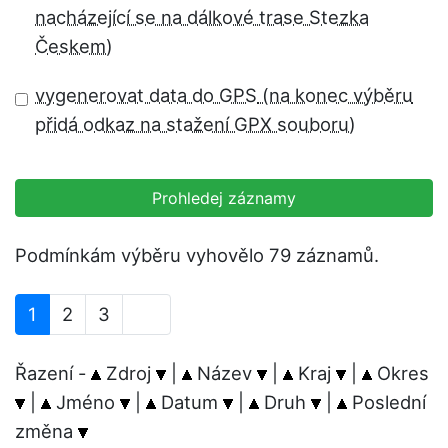
vygenerovat data do GPS
Prohledej záznamy
Podmínkám výběru vyhovělo 79 záznamů.
1
2
3
Řazení -
Zdroj
|
Název
|
Kraj
|
Okres
|
Jméno
|
Datum
|
Druh
|
Poslední
změna