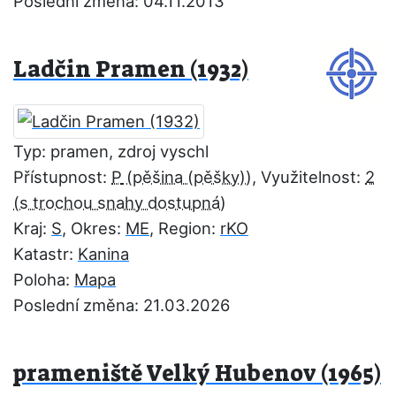
Poslední změna: 04.11.2013
Ladčin Pramen (1932)
Typ: pramen, zdroj vyschl
Přístupnost:
P
, Využitelnost:
2
Kraj:
S
, Okres:
ME
, Region:
rKO
Katastr:
Kanina
Poloha:
Mapa
Poslední změna: 21.03.2026
prameniště Velký Hubenov (1965)