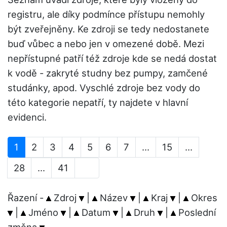
registru, ale díky podmínce přístupu nemohly
být zveřejněny. Ke zdroji se tedy nedostanete
buď vůbec a nebo jen v omezené době. Mezi
nepřístupné patří též zdroje kde se nedá dostat
k vodě - zakryté studny bez pumpy, zamčené
studánky, apod. Vyschlé zdroje bez vody do
této kategorie nepatří, ty najdete v hlavní
evidenci.
1
2
3
4
5
6
7
...
15
...
28
...
41
Řazení -
Zdroj
|
Název
|
Kraj
|
Okres
|
Jméno
|
Datum
|
Druh
|
Poslední