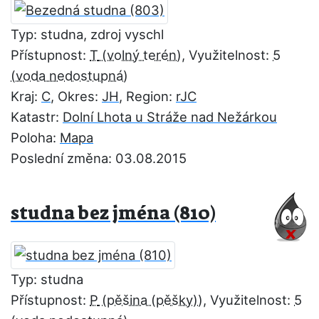
Typ: studna, zdroj vyschl
Přístupnost:
T
, Využitelnost:
5
Kraj:
C
, Okres:
JH
, Region:
rJC
Katastr:
Dolní Lhota u Stráže nad Nežárkou
Poloha:
Mapa
Poslední změna: 03.08.2015
studna bez jména (810)
Typ: studna
Přístupnost:
P
, Využitelnost:
5