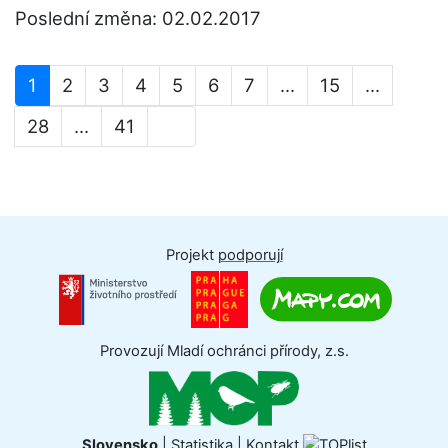
Poslední změna: 02.02.2017
1
2
3
4
5
6
7
...
15
...
28
...
41
Projekt
podporují
Provozují Mladí ochránci přírody, z.s.
Slovensko
|
Statistika
|
Kontakt