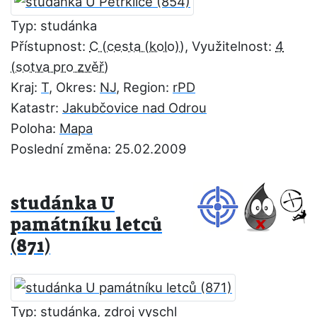
Typ: studánka
Přístupnost:
C
, Využitelnost:
4
Kraj:
T
, Okres:
NJ
, Region:
rPD
Katastr:
Jakubčovice nad Odrou
Poloha:
Mapa
Poslední změna: 25.02.2009
studánka U
památníku letců
(871)
Typ: studánka, zdroj vyschl