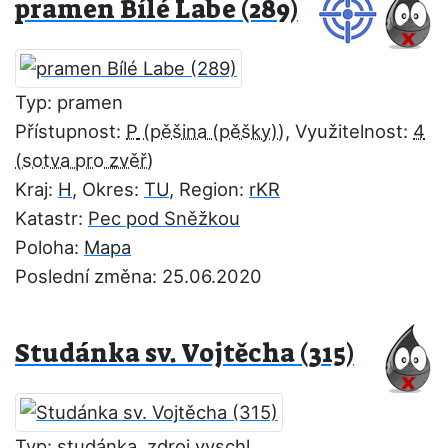
pramen Bílé Labe (289)
Typ: pramen
Přístupnost:
P
, Využitelnost:
4
Kraj:
H
, Okres:
TU
, Region:
rKR
Katastr:
Pec pod Sněžkou
Poloha:
Mapa
Poslední změna: 25.06.2020
Studánka sv. Vojtěcha (315)
Typ: studánka, zdroj vyschl