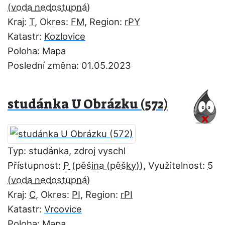
Kraj:
T
, Okres:
FM
, Region:
rPY
Katastr:
Kozlovice
Poloha:
Mapa
Poslední změna: 01.05.2023
studánka U Obrázku (572)
Typ: studánka, zdroj vyschl
Přístupnost:
P
, Využitelnost:
5
Kraj:
C
, Okres:
PI
, Region:
rPI
Katastr:
Vrcovice
Poloha:
Mapa