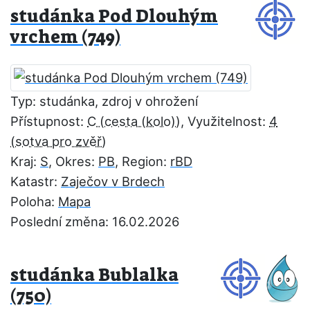
studánka Pod Dlouhým
vrchem (749)
Typ: studánka, zdroj v ohrožení
Přístupnost:
C
, Využitelnost:
4
Kraj:
S
, Okres:
PB
, Region:
rBD
Katastr:
Zaječov v Brdech
Poloha:
Mapa
Poslední změna: 16.02.2026
studánka Bublalka
(750)