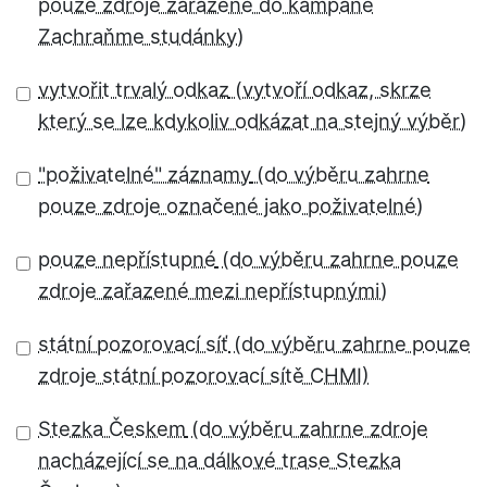
vytvořit trvalý odkaz
"poživatelné" záznamy
pouze nepřístupné
státní pozorovací síť
Stezka Českem