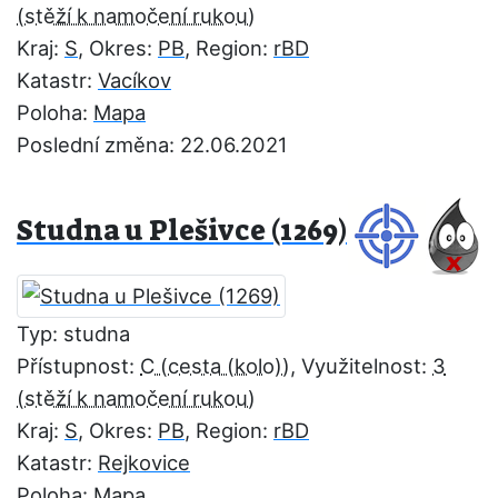
Kraj:
S
, Okres:
PB
, Region:
rBD
Katastr:
Vacíkov
Poloha:
Mapa
Poslední změna: 22.06.2021
Studna u Plešivce (1269)
Typ: studna
Přístupnost:
C
, Využitelnost:
3
Kraj:
S
, Okres:
PB
, Region:
rBD
Katastr:
Rejkovice
Poloha:
Mapa