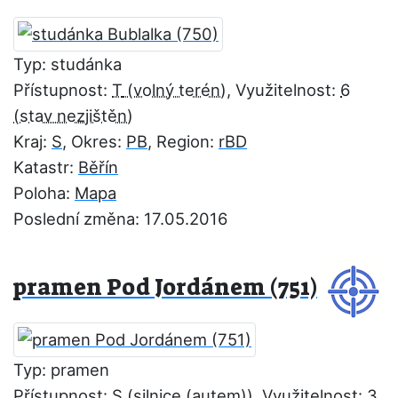
Typ: studánka
Přístupnost:
T
, Využitelnost:
6
Kraj:
S
, Okres:
PB
, Region:
rBD
Katastr:
Běřín
Poloha:
Mapa
Poslední změna: 17.05.2016
pramen Pod Jordánem (751)
Typ: pramen
Přístupnost:
S
, Využitelnost:
3