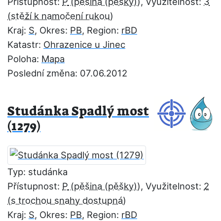
Přístupnost:
P
, Využitelnost:
3
Kraj:
S
, Okres:
PB
, Region:
rBD
Katastr:
Ohrazenice u Jinec
Poloha:
Mapa
Poslední změna: 07.06.2012
Studánka Spadlý most
(1279)
Typ: studánka
Přístupnost:
P
, Využitelnost:
2
Kraj:
S
, Okres:
PB
, Region:
rBD