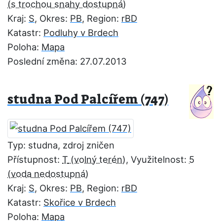
Kraj:
S
, Okres:
PB
, Region:
rBD
Katastr:
Podluhy v Brdech
Poloha:
Mapa
Poslední změna: 27.07.2013
studna Pod Palcířem (747)
Typ: studna, zdroj zničen
Přístupnost:
T
, Využitelnost:
5
Kraj:
S
, Okres:
PB
, Region:
rBD
Katastr:
Skořice v Brdech
Poloha:
Mapa