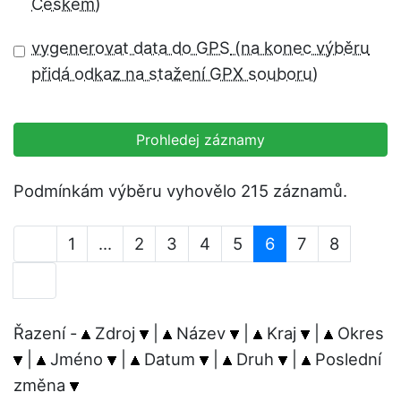
vygenerovat data do GPS
Prohledej záznamy
Podmínkám výběru vyhovělo 215 záznamů.
1
...
2
3
4
5
6
7
8
Řazení -
Zdroj
|
Název
|
Kraj
|
Okres
|
Jméno
|
Datum
|
Druh
|
Poslední
změna