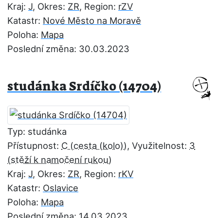
Kraj:
J
, Okres:
ZR
, Region:
rZV
Katastr:
Nové Město na Moravě
Poloha:
Mapa
Poslední změna: 30.03.2023
studánka Srdíčko (14704)
Typ: studánka
Přístupnost:
C
, Využitelnost:
3
Kraj:
J
, Okres:
ZR
, Region:
rKV
Katastr:
Oslavice
Poloha:
Mapa
Poslední změna: 14.03.2023