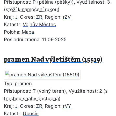
Přístupnost:
P
, Využitelnost:
3
Kraj:
J
, Okres:
ZR
, Region:
rZV
Katastr:
Vojnův Městec
Poloha:
Mapa
Poslední změna: 11.09.2025
pramen Nad výletištěm (15519)
Typ: pramen
Přístupnost:
T
, Využitelnost:
2
Kraj:
J
, Okres:
ZR
, Region:
rVY
Katastr:
Ubušín