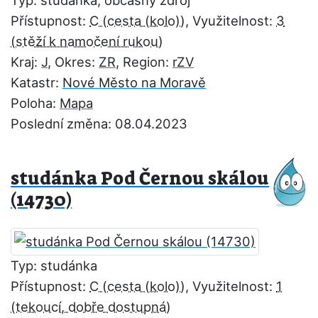
Typ: studánka, občasný zdroj
Přístupnost:
C
, Využitelnost:
3
Kraj:
J
, Okres:
ZR
, Region:
rZV
Katastr:
Nové Město na Moravě
Poloha:
Mapa
Poslední změna: 08.04.2023
studánka Pod Černou skálou
(14730)
Typ: studánka
Přístupnost:
C
, Využitelnost:
1