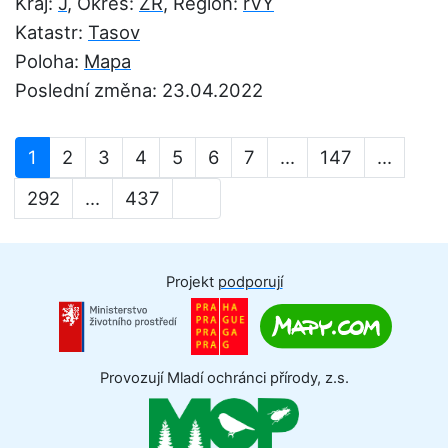
Kraj:
J
, Okres:
ZR
, Region:
rVY
Katastr:
Tasov
Poloha:
Mapa
Poslední změna: 23.04.2022
1
2
3
4
5
6
7
...
147
...
292
...
437
Projekt
podporují
Provozují Mladí ochránci přírody, z.s.