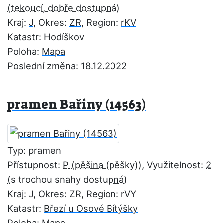
Kraj:
J
, Okres:
ZR
, Region:
rKV
Katastr:
Hodíškov
Poloha:
Mapa
Poslední změna: 18.12.2022
pramen Bařiny (14563)
Typ: pramen
Přístupnost:
P
, Využitelnost:
2
Kraj:
J
, Okres:
ZR
, Region:
rVY
Katastr:
Březí u Osové Bítýšky
Poloha:
Mapa