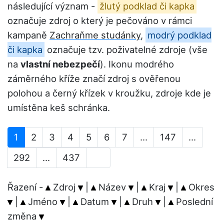
následující význam -
žlutý podklad či kapka
označuje zdroj o který je pečováno v rámci
kampaně
Zachraňme studánky
,
modrý podklad
či kapka
označuje tzv. poživatelné zdroje (vše
na
vlastní nebezpečí
). Ikonu modrého
záměrného kříže značí zdroj s ověřenou
polohou a černý křízek v kroužku, zdroje kde je
umístěna keš schránka.
1
2
3
4
5
6
7
...
147
...
292
...
437
Řazení -
Zdroj
|
Název
|
Kraj
|
Okres
|
Jméno
|
Datum
|
Druh
|
Poslední
změna