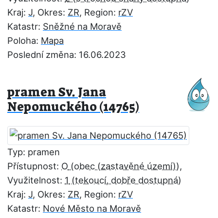
Kraj:
J
, Okres:
ZR
, Region:
rZV
Katastr:
Sněžné na Moravě
Poloha:
Mapa
Poslední změna: 16.06.2023
pramen Sv. Jana
Nepomuckého (14765)
Typ: pramen
Přístupnost:
O
,
Využitelnost:
1
Kraj:
J
, Okres:
ZR
, Region:
rZV
Katastr:
Nové Město na Moravě