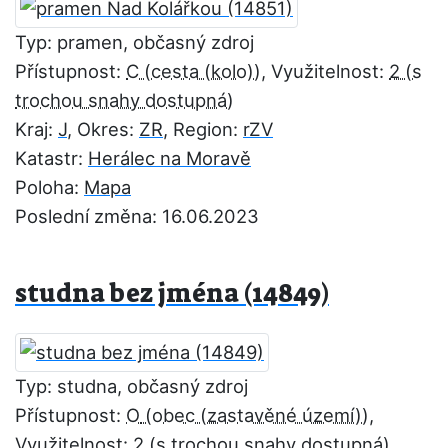
Typ: pramen, občasný zdroj
Přístupnost:
C
, Využitelnost:
2
Kraj:
J
, Okres:
ZR
, Region:
rZV
Katastr:
Herálec na Moravě
Poloha:
Mapa
Poslední změna: 16.06.2023
studna bez jména (14849)
Typ: studna, občasný zdroj
Přístupnost:
O
,
Využitelnost:
2