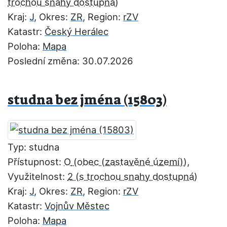
Kraj:
J
, Okres:
ZR
, Region:
rZV
Katastr:
Český Herálec
Poloha:
Mapa
Poslední změna: 30.07.2026
studna bez jména (15803)
Typ: studna
Přístupnost:
O
,
Využitelnost:
2
Kraj:
J
, Okres:
ZR
, Region:
rZV
Katastr:
Vojnův Městec
Poloha:
Mapa