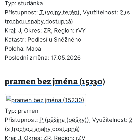
Typ: studánka
Přístupnost:
T
, Využitelnost:
2
Kraj:
J
, Okres:
ZR
, Region:
rVY
Katastr:
Podlesí u Sněžného
Poloha:
Mapa
Poslední změna: 17.05.2026
pramen bez jména (15230)
Typ: pramen
Přístupnost:
P
, Využitelnost:
2
Kraj:
J
, Okres:
ZR
, Region:
rZV